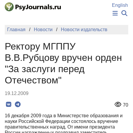
Перейти к основному содержанию
English
НОВОСТИ
Главная
Новости
Новости издательств
ИЗДАНИЯ
АВТОРЫ
Ректору МГППУ
ПОДАТЬ РУКОПИСЬ
БАЗА ЗНАНИЙ
В.В.Рубцову вручен орден
КЛЮЧЕВЫЕ СЛОВА
"За заслуги перед
Регистрация
Вход
Отечеством"
19.12.2009
70
16 декабря 2009 года в Министерстве образования и
науки Российской Федерации состоялось вручение
правительственных наград. От имени президента
России награжденных поздравил заместитель