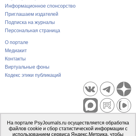
Информационное спонсорство
Приглашаем издателей
Подписка на журналы
Персональная страница
О портале
Медиакит
Контакты
Виртуальные фоны
Кодекс этики публикаций
Портал психологических изданий PsyJournals.ru, 2007–2026
На портале PsyJournals.ru осуществляется обработка
Правила использования материалов
файлов cookie и сбор статистической информации с
Свидетельство регистрации СМИ
Эл № ФС77-66447 от 14 июля
использованием сервиса Яндекс.Метрика, чтобы