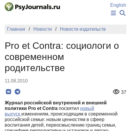
Перейти к основному содержанию
English
НОВОСТИ
Главная
Новости
Новости издательств
ИЗДАНИЯ
АВТОРЫ
Pro et Contra: социологи о
ПОДАТЬ РУКОПИСЬ
БАЗА ЗНАНИЙ
современном
КЛЮЧЕВЫЕ СЛОВА
родительстве
Регистрация
Вход
11.08.2010
37
Журнал российской внутренней и внешней
политики Pro et Contra
посвятил
новый
выпуск
изменениям, происходящим в современной
российской семье: новым ценностям в сфеер
воспитания детей, переосмыслению границ семьи,
специфике репродуктивных установок и детско-