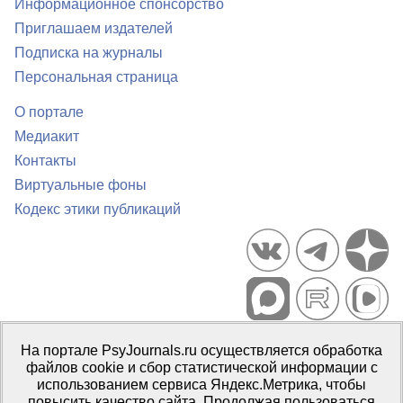
Информационное спонсорство
Приглашаем издателей
Подписка на журналы
Персональная страница
О портале
Медиакит
Контакты
Виртуальные фоны
Кодекс этики публикаций
Портал психологических изданий PsyJournals.ru, 2007–2026
На портале PsyJournals.ru осуществляется обработка
Правила использования материалов
файлов cookie и сбор статистической информации с
Свидетельство регистрации СМИ
Эл № ФС77-66447 от 14 июля
использованием сервиса Яндекс.Метрика, чтобы
2016 г.
повысить качество сайта. Продолжая пользоваться