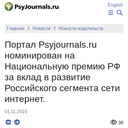
Перейти к основному содержанию
English
НОВОСТИ
Главная
Новости
Новости издательств
ИЗДАНИЯ
АВТОРЫ
Портал Psyjournals.ru
ПОДАТЬ РУКОПИСЬ
БАЗА ЗНАНИЙ
номинирован на
КЛЮЧЕВЫЕ СЛОВА
Национальную премию РФ
Регистрация
Вход
за вклад в развитие
Российского сегмента сети
интернет.
01.11.2010
38