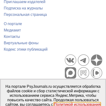
Приглашаем издателей
Подписка на журналы
Персональная страница
О портале
Медиакит
Контакты
Виртуальные фоны
Кодекс этики публикаций
Портал психологических изданий PsyJournals.ru, 2007–2026
На портале PsyJournals.ru осуществляется обработка
Правила использования материалов
файлов cookie и сбор статистической информации с
Свидетельство регистрации СМИ
Эл № ФС77-66447 от 14 июля
использованием сервиса Яндекс.Метрика, чтобы
2016 г.
повысить качество сайта. Продолжая пользоваться
сайтом, вы соглашаетесь с
Политикой использования
Издатель:
ФГБОУ ВО МГППУ