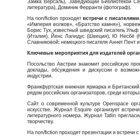
Замка Версаль), Заведующий Библиотекой Се
литература), Доминик Ферранти (фотограф).
На non/fiction проходят
встречи с писателями
«Империя волков», «Братство камня»), норвеж
Борис Тух, известный шведский писатель Ульф
(Италия), Йенс Лапидус (Швеция), Ю Несбё (
Славниковой; немецкого писателя Аннет Пент и
Ключевые мероприятия для издателей орга
Посольство Австрии знакомит российскую пр
доклады, обсуждения и дискуссии о возможн
индустрии.
Франкфуртская книжная ярмарка и Британский
рядом российских организаторов, среди которы
Сайт о современной культуре Openspace орг
искусстве. Журнал Esquire организует встре
литературного номера. Журнал Tatlin приглас
творчеству.
На non/fiction проходят презентации и встречи 