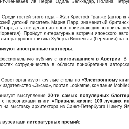
нт-Женевьев Ив Перре, Одиль Белккедар, Полина Петру
. Среди гостей этого года – Жан Кристоф Гранже (автор к
ский детский писатель Мария Парр, знаменитый британск
 Старк, а также десант авторов, приезжающих по приглаше
Норвегия). Пройдут литературные встречи японского авто
 литературного критика Хуберта Винкельса (Германия) на т
низуют иностранные партнеры.
офессиональную публику с
книгоизданием в Австрии
. В
остях сотрудничества в области приобретения авторски
 Совет организуют круглые столы по
«Электронному кни
х издательство «Эксмо», портал Lookatme, компания Mobile
анизует выступление
20-ти самых популярных блогге
чи с персонажами книги
«Правила жизни: 100 лучших и
ил на выставку архитектора из Санкт-Петербурга Никиту Я
с лауреатами
литературных премий: