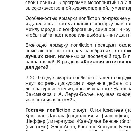
свои новинки. В программе мероприятий на 7 
высококачественной художественной, гуманита
Особенностью ярмарки non/fiction по-прежнем
издательства рассматривают ярмарку как п
международные конференции, семинары и круг
чтобы найти партнеров или выбрать книгу для 
Ежегодно ярмарку non/fiction посещает око
помогающие посетителям разобраться в поток
лучших книг
, изданных за последний год. В 
направлений. В разделе
«Книжная антикварн
для детей
.
В 2010 году ярмарка non/fiction станет площа
ждут встречи, дискуссии и научные дебаты 
литературные чтения, организованные Национ
Ваксмахера и А. Леруа-Болье, научная конфе
человека человеком?».
Гостями non/fiction
станут Юлия Кристева (пс
Кристиан Лаваль (социология и философия),
Шеффер (литература), Жан-Дидье Венсан (биоло
(писатели), Элен Анри, Кристин Зейтунян-Бело