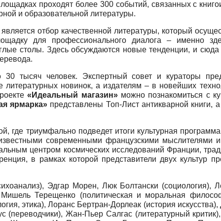
площадках проходят более 300 событий, связанных с книг
рной и образовательной литературы.
у является отбор качественной литературы, который осуще
лощадку для профессионального диалога – именно зд
лые столы. Здесь обсуждаются новые тенденции, и сюда
перевода.
ло 30 тысяч человек. Экспертный совет и кураторы пр
е литературных новинок, а издателям – в новейших техно
проекте
«Идеальный магазин»
можно познакомиться с ку
ая ярмарка»
представлены Топ-Лист антикварной книги, 
дкой, где триумфально подведет итоги культурная программ
с известными современными французскими мыслителями и
альным центром космических исследований Франции, трад
ренция, в рамках которой представители двух культур пр
ихоанализ), Эдгар Морен, Люк Болтански (социология), Л
 Мишель Терещенко (политическая и моральная философ
гия, этика), Лоранс Бертран-Дорлеак (история искусства)
ус (переводчики), Жан-Пьер Салгас (литературный критик