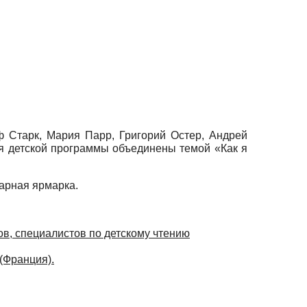
ф Старк, Мария Парр, Григорий Остер, Андрей
ия детской программы объединены темой «Как я
варная ярмарка.
гов, специалистов по детскому чтению
(Франция).