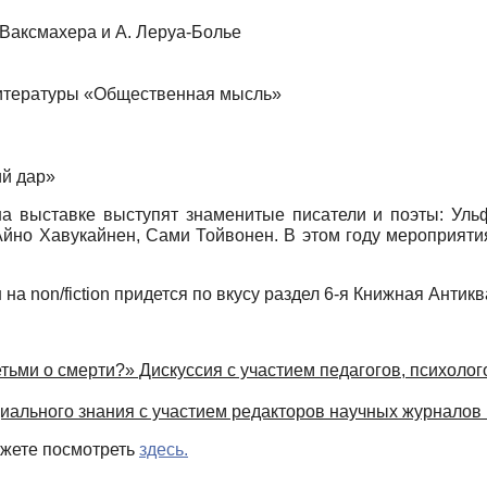
Ваксмахера и А. Леруа-Болье
литературы «Общественная мысль»
ий дар»
а выставке выступят знаменитые писатели и поэты: Уль
Айно Хавукайнен, Сами Тойвонен. В этом году мероприят
и
на non/fiction придется по вкусу раздел 6-я Книжная Антик
етьми о смерти?» Дискуссия с участием педагогов, психоло
иального знания с участием редакторов научных журналов 
жете посмотреть
здесь.