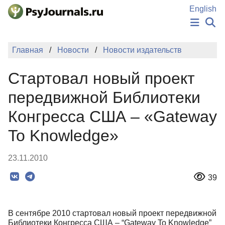
Перейти к основному содержанию
English
НОВОСТИ
Главная
Новости
Новости издательств
ИЗДАНИЯ
АВТОРЫ
Стартовал новый проект
ПОДАТЬ РУКОПИСЬ
БАЗА ЗНАНИЙ
передвижной Библиотеки
КЛЮЧЕВЫЕ СЛОВА
Конгресса США – «Gateway
Регистрация
Вход
To Knowledge»
23.11.2010
39
В сентябре 2010 стартовал новый проект передвижной
Библиотеки Конгресса США – “Gateway To Knowledge”