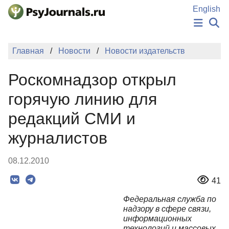
Перейти к основному содержанию
English
НОВОСТИ
Главная
Новости
Новости издательств
ИЗДАНИЯ
АВТОРЫ
Роскомнадзор открыл
ПОДАТЬ РУКОПИСЬ
БАЗА ЗНАНИЙ
горячую линию для
КЛЮЧЕВЫЕ СЛОВА
редакций СМИ и
Регистрация
Вход
журналистов
08.12.2010
41
Федеральная служба по
надзору в сфере связи,
информационных
технологий и массовых