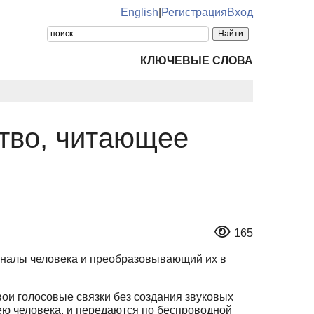
English
|
Регистрация
Вход
КЛЮЧЕВЫЕ СЛОВА
тво, читающее
165
налы человека и преобразовывающий их в
ои голосовые связки без создания звуковых
ею человека, и передаются по беспроводной