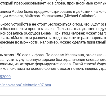
 который преобразовывает их в слова, произносимые компью
ванием Audeo было продемонстрировано в действии на конф
ции Ambient, Майклом Кэллаханом (Michael Callahan).
ного устройства не стоит беспокоиться о том, что будут о
то большее, чем просто мысли». Пользователь должен поду
иксировались оборудованием. При этом человек может разг
лчать. «Мы можем различать, когда вы хотите разговаривать
тересные возможности, например, можно сделать приватны
т.
ь около 150 слов и фраз. По словам Кэллахана, это связа
ет выпустить улучшенную версию без ограничения словарног
фонемы, из которых формируются слова. Такой способ будет
тчиков, система на основе фонем сможет помочь людям, утр
/292009
/InnovationCelebration07.htm