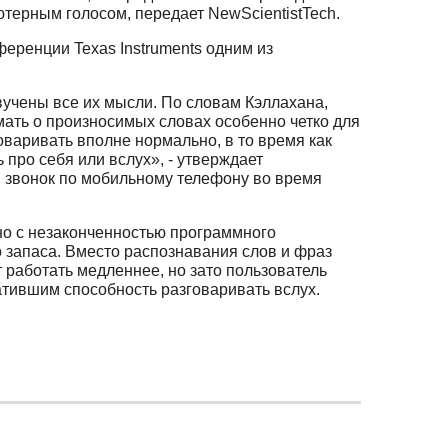
терным голосом, передает NewScientistTech.
еренции Texas Instruments одним из
звучены все их мысли. По словам Кэллахана,
мать о произносимых словах особенно четко для
оваривать вполне нормально, в то время как
 про себя или вслух», - утверждает
й звонок по мобильному телефону во время
нно с незаконченностью программного
о запаса. Вместо распознавания слов и фраз
 работать медленнее, но зато пользователь
атившим способность разговаривать вслух.