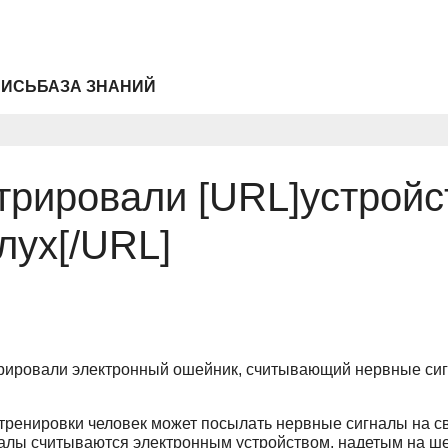
ПИСЬ
БАЗА ЗНАНИЙ
рировали [URL]устройс
лух[/URL]
рировали электронный ошейник, считывающий нервные сиг
тренировки человек может посылать нервные сигналы на св
налы считываются электронным устройством, надетым на ш