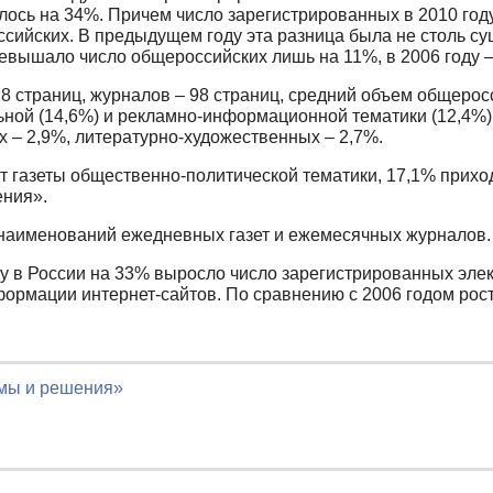
лось на 34%. Причем число зарегистрированных в 2010 год
ийских. В предыдущем году эта разница была не столь сущ
ышало число общероссийских лишь на 11%, в 2006 году – н
 страниц, журналов – 98 страниц, средний объем общеросси
ьной (14,6%) и рекламно-информационной тематики (12,4%)
их – 2,9%, литературно-художественных – 2,7%.
ют газеты общественно-политической тематики, 17,1% прих
ения».
 наименований ежедневных газет и ежемесячных журналов.
ду в России на 33% выросло число зарегистрированных эле
ормации интернет-сайтов. По сравнению с 2006 годом рос
емы и решения»