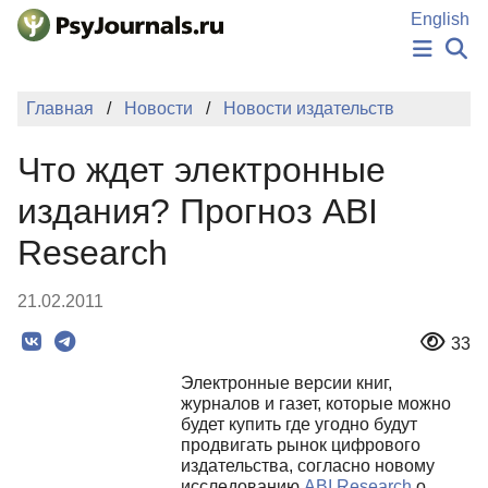
Перейти к основному содержанию
English
НОВОСТИ
Главная
Новости
Новости издательств
ИЗДАНИЯ
АВТОРЫ
Что ждет электронные
ПОДАТЬ РУКОПИСЬ
БАЗА ЗНАНИЙ
издания? Прогноз ABI
КЛЮЧЕВЫЕ СЛОВА
Research
Регистрация
Вход
21.02.2011
33
Электронные версии книг,
журналов и газет, которые можно
будет купить где угодно будут
продвигать рынок цифрового
издательства, согласно новому
исследованию
ABI Research
о