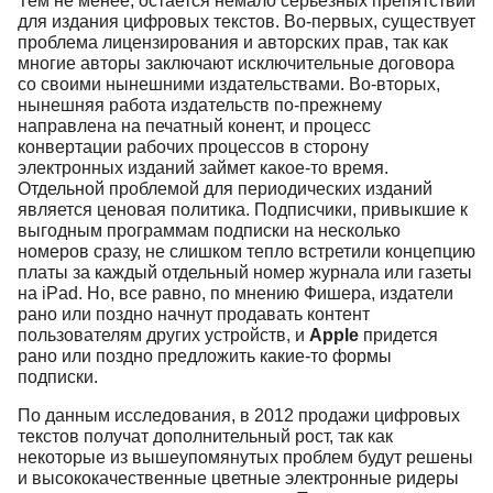
Тем не менее, остается немало серьезных препятствий
для издания цифровых текстов. Во-первых, существует
проблема лицензирования и авторских прав, так как
многие авторы заключают исключительные договора
со своими нынешними издательствами. Во-вторых,
нынешняя работа издательств по-прежнему
направлена на печатный конент, и процесс
конвертации рабочих процессов в сторону
электронных изданий займет какое-то время.
Отдельной проблемой для периодических изданий
является ценовая политика. Подписчики, привыкшие к
выгодным программам подписки на несколько
номеров сразу, не слишком тепло встретили концепцию
платы за каждый отдельный номер журнала или газеты
на iPad. Но, все равно, по мнению Фишера, издатели
рано или поздно начнут продавать контент
пользователям других устройств, и
Apple
придется
рано или поздно предложить какие-то формы
подписки.
По данным исследования, в 2012 продажи цифровых
текстов получат дополнительный рост, так как
некоторые из вышеупомянутых проблем будут решены
и высококачественные цветные электронные ридеры