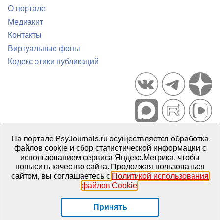
О портале
Медиакит
Контакты
Виртуальные фоны
Кодекс этики публикаций
Портал психологических изданий PsyJournals.ru, 2007–2026
На портале PsyJournals.ru осуществляется обработка
Правила использования материалов
файлов cookie и сбор статистической информации с
Свидетельство регистрации СМИ
Эл № ФС77-66447 от 14 июля
использованием сервиса Яндекс.Метрика, чтобы
2016 г.
повысить качество сайта. Продолжая пользоваться
сайтом, вы соглашаетесь с
Политикой использования
Издатель:
ФГБОУ ВО МГППУ
файлов Cookie
.
Репозиторий открытого доступа
Принять