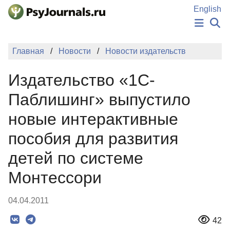
Перейти к основному содержанию
English
НОВОСТИ
Главная
Новости
Новости издательств
ИЗДАНИЯ
АВТОРЫ
Издательство «1С-
ПОДАТЬ РУКОПИСЬ
БАЗА ЗНАНИЙ
Паблишинг» выпустило
КЛЮЧЕВЫЕ СЛОВА
новые интерактивные
Регистрация
Вход
пособия для развития
детей по системе
Монтессори
04.04.2011
42