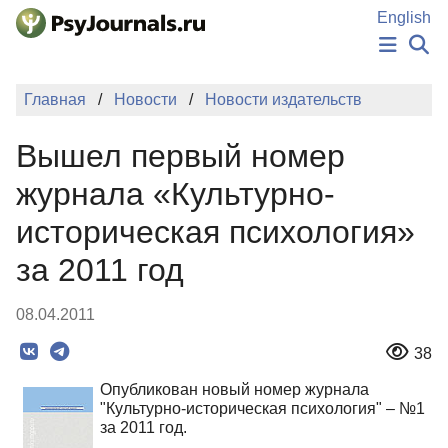
Перейти к основному содержанию
English
НОВОСТИ
Главная
Новости
Новости издательств
ИЗДАНИЯ
АВТОРЫ
Вышел первый номер
ПОДАТЬ РУКОПИСЬ
БАЗА ЗНАНИЙ
журнала «Культурно-
КЛЮЧЕВЫЕ СЛОВА
историческая психология»
Регистрация
Вход
за 2011 год
08.04.2011
38
Опубликован новый номер журнала
"Культурно-историческая психология" – №1
за 2011 год.