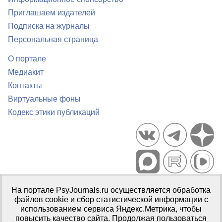
Приглашаем издателей
Подписка на журналы
Персональная страница
О портале
Медиакит
Контакты
Виртуальные фоны
Кодекс этики публикаций
Портал психологических изданий PsyJournals.ru, 2007–2026
На портале PsyJournals.ru осуществляется обработка
Правила использования материалов
файлов cookie и сбор статистической информации с
Свидетельство регистрации СМИ
Эл № ФС77-66447 от 14 июля
использованием сервиса Яндекс.Метрика, чтобы
2016 г.
повысить качество сайта. Продолжая пользоваться