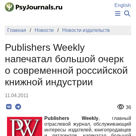
Перейти к основному содержанию
English
НОВОСТИ
Главная
Новости
Новости издательств
ИЗДАНИЯ
АВТОРЫ
Publishers Weekly
ПОДАТЬ РУКОПИСЬ
БАЗА ЗНАНИЙ
напечатал большой очерк
КЛЮЧЕВЫЕ СЛОВА
о современной российской
Регистрация
Вход
книжной индустрии
11.04.2011
36
Publishers Weekly
, главный
отраслевой журнал, обслуживающий
интересы издателей, книгопродавцев
и литагентов, напечатал большой