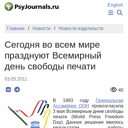
Перейти к основному содержанию
English
НОВОСТИ
Главная
Новости
Новости издательств
ИЗДАНИЯ
АВТОРЫ
Сегодня во всем мире
ПОДАТЬ РУКОПИСЬ
БАЗА ЗНАНИЙ
празднуют Всемирный
КЛЮЧЕВЫЕ СЛОВА
день свободы печати
Регистрация
Вход
03.05.2011
40
В 1993 году
Генеральная
Ассамблея ООН
провозгласила
3 мая Всемирным днем свободы
печати (World Press Freedom
Day). Данное решение явилось
результатом работы