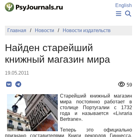
Перейти к основному содержанию
English
НОВОСТИ
Главная
Новости
Новости издательств
ИЗДАНИЯ
АВТОРЫ
Найден старейший
ПОДАТЬ РУКОПИСЬ
БАЗА ЗНАНИЙ
книжный магазин мира
КЛЮЧЕВЫЕ СЛОВА
Регистрация
Вход
19.05.2011
59
Старейший книжный магазин
мира постоянно работает в
столице Португалии с 1732
года и называется «Livraria
Bertrane».
Теперь это официально
признано составителями Книги рекордов Гиннесса.