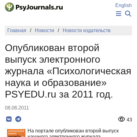
Перейти к основному содержанию
English
НОВОСТИ
Главная
Новости
Новости издательств
ИЗДАНИЯ
АВТОРЫ
Опубликован второй
ПОДАТЬ РУКОПИСЬ
БАЗА ЗНАНИЙ
выпуск электронного
КЛЮЧЕВЫЕ СЛОВА
журнала «Психологическая
Регистрация
Вход
наука и образование»
PSYEDU.ru за 2011 год.
08.06.2011
43
На портале опубликован второй выпуск
научного электронного журнала