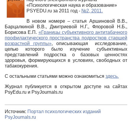
«Психологическая наука и образование»
PSYEDU.ru за 2011 год -
№2, 2011.
В новом номере – статья Аршиновой В.В.,
Барцалкиной В.В., Дмитриевой Н.Г., Флоровой Н.Б.,
Борисова Е.П.
«Границы субъективного антитабачного
профилактического пространства подростков старшей
возрастной группы»
, описывающая исследование,
целью которого было изучение субъективных
представлений подростка о базовых ценностях
здоровья, формирующихся в условиях, свободных от
табакокурения.
С остальными статьями можно ознакомиться
здесь.
Журнал публикуется в открытом доступе на сайтах
PsyEdu.ru и PsyJournals.ru
Источник:
Портал психологических изданий
PsyJournals.ru