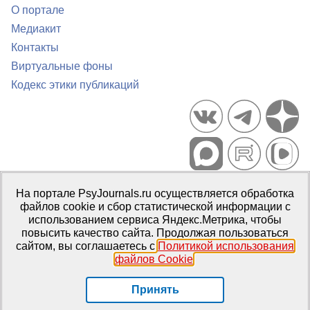
О портале
Медиакит
Контакты
Виртуальные фоны
Кодекс этики публикаций
Портал психологических изданий PsyJournals.ru, 2007–2026
На портале PsyJournals.ru осуществляется обработка
Правила использования материалов
файлов cookie и сбор статистической информации с
Свидетельство регистрации СМИ
Эл № ФС77-66447 от 14 июля
использованием сервиса Яндекс.Метрика, чтобы
2016 г.
повысить качество сайта. Продолжая пользоваться
сайтом, вы соглашаетесь с
Политикой использования
Издатель:
ФГБОУ ВО МГППУ
файлов Cookie
.
Репозиторий открытого доступа
Принять