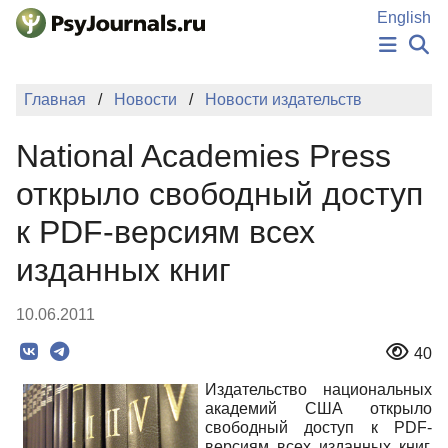
Перейти к основному содержанию
English
НОВОСТИ
Главная
Новости
Новости издательств
ИЗДАНИЯ
АВТОРЫ
National Academies Press
ПОДАТЬ РУКОПИСЬ
БАЗА ЗНАНИЙ
открыло свободный доступ
КЛЮЧЕВЫЕ СЛОВА
к PDF-версиям всех
Регистрация
Вход
изданных книг
10.06.2011
40
Издательство национальных
академий США открыло
свободный доступ к PDF-
версиям всех изданных книг.