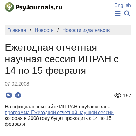
Перейти к основному содержанию
English
НОВОСТИ
Главная
Новости
Новости издательств
ИЗДАНИЯ
АВТОРЫ
Ежегодная отчетная
ПОДАТЬ РУКОПИСЬ
БАЗА ЗНАНИЙ
научная сессия ИПРАН с
КЛЮЧЕВЫЕ СЛОВА
14 по 15 февраля
Регистрация
Вход
07.02.2008
167
На официальном сайте ИП РАН опубликована
программа Ежегодной отчетной научной сессии
,
которая в 2008 году будет проходить с 14 по 15
февраля.