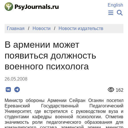
Перейти к основному содержанию
English
НОВОСТИ
Главная
Новости
Новости издательств
ИЗДАНИЯ
АВТОРЫ
В армении может
ПОДАТЬ РУКОПИСЬ
БАЗА ЗНАНИЙ
появиться должность
КЛЮЧЕВЫЕ СЛОВА
военного психолога
Регистрация
Вход
26.05.2008
162
Министр обороны Армении Сейран Оганян посетил
Ереванский Государственный Педагогический
Университет, где встретился с руководством вуза и
студентами кафедры военной психологии. Отметив
значимость роли педагогического образования для
командирского состава армянской армии, министр