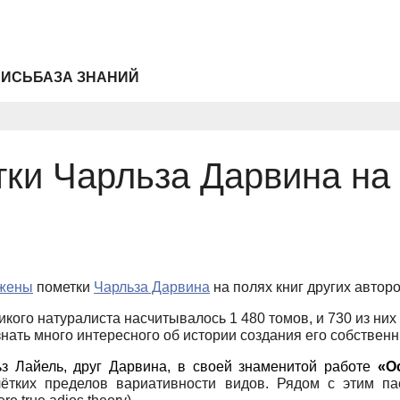
ПИСЬ
БАЗА ЗНАНИЙ
и Чарльза Дарвина на 
жены
пометки
Чарльза Дарвина
на полях книг других авторо
икого натуралиста насчитывалось 1 480 томов, и 730 из них
нать много интересного об истории создания его собственн
ьз Лайель
, друг Дарвина, в своей знаменитой работе
«
О
чётких пределов вариативности видов. Рядом с этим п