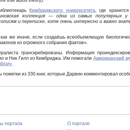
were true adios theory).
иблиотекарь
Кембриджского университета
, где хранитс
иновская коллекция — одна из самых популярных у 
описям и переписке, хотя очень интересно и важно знать
 как же иначе, если создаёшь всеобъемлющую биологичес
аконов из огромного собрания фактов».
уралиста транскрибированы. Информация проиндексиров
рио и Ник Гилл из Кембриджа. Им помогали
Американский му
ibrary.
 пометки из 330 книг, которые Дарвин комментировал особ
ы портала
О портале