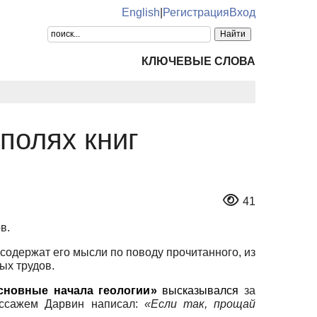
English
|
Регистрация
Вход
КЛЮЧЕВЫЕ СЛОВА
полях книг
41
в.
 содержат его мысли по поводу прочитанного, из
ых трудов.
сновные начала геологии
»
высказывался
за
ассажем Дарвин написал:
«Если так, прощай