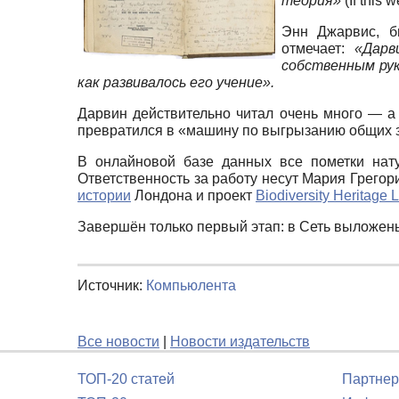
теория»
(If this 
Энн Джарвис, б
отмечает:
«Дарв
собственным рук
как развивалось его учение».
Дарвин действительно читал очень много — а
превратился в «машину по выгрызанию общих з
В онлайновой базе данных все пометки нат
Ответственность за работу несут Мария Грего
истории
Лондона и проект
Biodiversity Heritage L
Завершён только первый этап: в Сеть выложены
Источник:
Компьюлента
Все новости
|
Новости издательств
ТОП-20 статей
Партнер