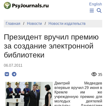
Перейти к основному содержанию
English
НОВОСТИ
Главная
Новости
Новости издательств
ИЗДАНИЯ
АВТОРЫ
Президент вручил премию
ПОДАТЬ РУКОПИСЬ
БАЗА ЗНАНИЙ
за создание электронной
КЛЮЧЕВЫЕ СЛОВА
библиотеки
Регистрация
Вход
06.07.2011
35
Дмитрий Медведев
впервые вручил 29 июня в
Кремле им же
учрежденную премию для
молодых деятелей
культуры. Лауреатами