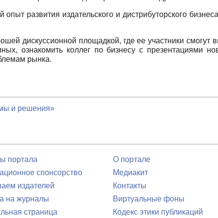
 опыт развития издательского и дистрибуторского бизнес
шей дискуссионной площадкой, где ее участники смогут в
ных, ознакомить коллег по бизнесу с презентациями нов
блемам рынка.
емы и решения»
ы портала
О портале
ционное спонсорство
Медиакит
аем издателей
Контакты
а на журналы
Виртуальные фоны
льная страница
Кодекс этики публикаций