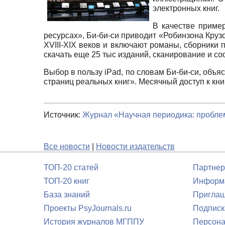
электронных книг.
В качестве пример
ресурсах», Би-би-си приводит «Робинзона Круз
XVIII-XIX веков и включают романы, сборники
скачать еще 25 тыс изданий, сканирование и с
Выбор в пользу iPad, по словам Би-би-си, объ
страниц реальных книг». Месячный доступ к книг
Источник:
Журнал «Научная периодика: пробл
Все новости
|
Новости издательств
ТОП-20 статей
Партнер
ТОП-20 книг
Информа
База знаний
Приглаш
Проекты PsyJournals.ru
Подписк
История журналов МГППУ
Персона