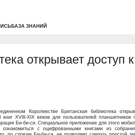
ПИСЬ
БАЗА ЗНАНИЙ
ека открывает доступ к 4
единенном Королевстве Британская библиотека откры
 книг XVIII-XIX веков для пользователей планшетников 
рация Би-би-си. Специальное приложение для этого мобил
ь ознакомиться с оцифрованными книгами из собрани
о, по словам Би-би-си, не позволяет сделать простой т