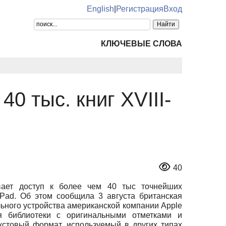
English
|
Регистрация
Вход
КЛЮЧЕВЫЕ СЛОВА
0 тыс. книг XVIII-
40
вает доступ к более чем 40 тыс точнейших
iPad. Об этом сообщила 3 августа британская
ьного устройства американской компании Apple
я библиотеки с оригинальными отметками и
екстовый формат, используемый в других типах