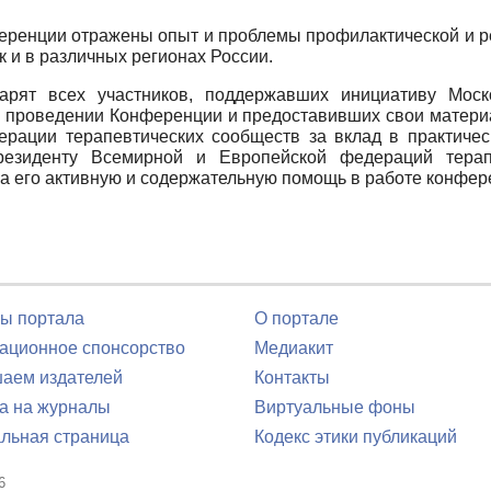
еренции отражены опыт и проблемы профилактической и р
к и в различных регионах России.
рят всех участников, поддержавших инициативу Москов
 и проведении Конференции и предоставивших свои матер
рации терапевтических сообществ за вклад в практичес
президенту Всемирной и Европейской федераций тера
за его активную и содержательную помощь в работе конфер
ы портала
О портале
ционное спонсорство
Медиакит
аем издателей
Контакты
а на журналы
Виртуальные фоны
льная страница
Кодекс этики публикаций
6