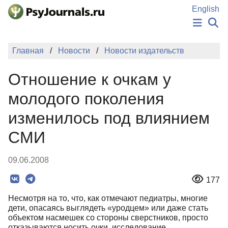
Перейти к основному содержанию
English
НОВОСТИ
Главная
Новости
Новости издательств
ИЗДАНИЯ
АВТОРЫ
Отношение к очкам у
ПОДАТЬ РУКОПИСЬ
БАЗА ЗНАНИЙ
молодого поколения
КЛЮЧЕВЫЕ СЛОВА
изменилось под влиянием
Регистрация
Вход
СМИ
09.06.2008
177
Несмотря на то, что, как отмечают педиатры, многие
дети, опасаясь выглядеть «уродцем» или даже стать
объектом насмешек со стороны сверстников, просто
отказываются носить очки, исследование,