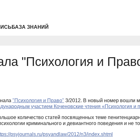
ПИСЬ
БАЗА ЗНАНИЙ
ла "Психология и Прав
рнала
"Психология и Право"
3/2012. В новый номер вошли 
ждународным участием Коченовские чтения «Психология и 
ольшое количество статей посвященных теме пенитенциарн
психологии криминального и девиантного поведения и не т
ttps://psyjournals.ru/psyandlaw/2012/n3/index.shtml