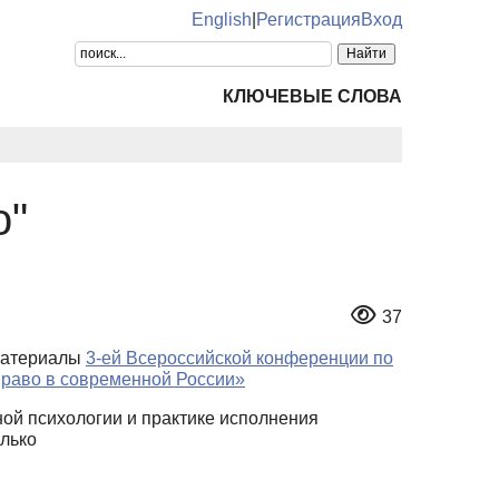
English
|
Регистрация
Вход
КЛЮЧЕВЫЕ СЛОВА
о"
37
материалы
3-ей Всероссийской конференции по
право в современной России»
ой психологии и практике исполнения
олько