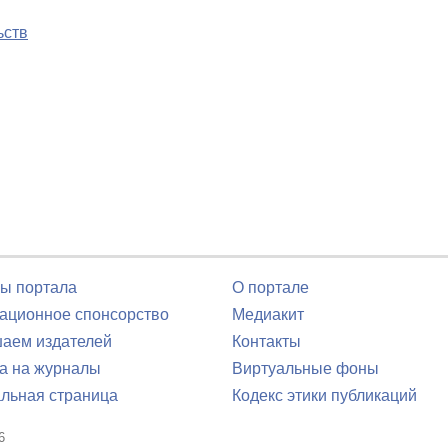
ьств
ы портала
О портале
ционное спонсорство
Медиакит
аем издателей
Контакты
а на журналы
Виртуальные фоны
льная страница
Кодекс этики публикаций
6