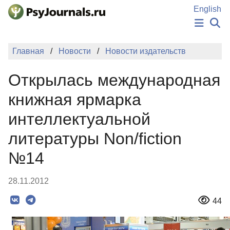
Перейти к основному содержанию
English
НОВОСТИ
Главная
Новости
Новости издательств
ИЗДАНИЯ
АВТОРЫ
Открылась международная
ПОДАТЬ РУКОПИСЬ
БАЗА ЗНАНИЙ
книжная ярмарка
КЛЮЧЕВЫЕ СЛОВА
интеллектуальной
Регистрация
Вход
литературы Non/fiction
№14
28.11.2012
44