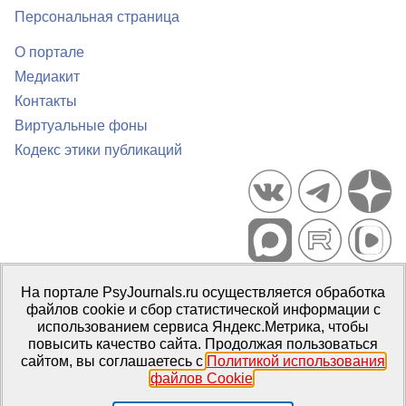
Персональная страница
О портале
Медиакит
Контакты
Виртуальные фоны
Кодекс этики публикаций
Портал психологических изданий PsyJournals.ru, 2007–2026
На портале PsyJournals.ru осуществляется обработка
Правила использования материалов
файлов cookie и сбор статистической информации с
Свидетельство регистрации СМИ
Эл № ФС77-66447 от 14 июля
использованием сервиса Яндекс.Метрика, чтобы
2016 г.
повысить качество сайта. Продолжая пользоваться
сайтом, вы соглашаетесь с
Политикой использования
Издатель:
ФГБОУ ВО МГППУ
файлов Cookie
.
Репозиторий открытого доступа