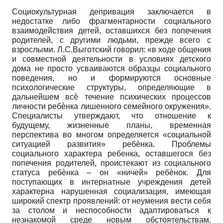
Социокультурная депривация заключается в
недостатке либо фрагментарности социального
взаимодействия детей, оставшихся без попечения
родителей, с другими людьми, прежде всего с
взрослыми. Л.С.Выготский говорил: «в ходе общения
и совместной деятельности в условиях детского
дома не просто усваиваются образцы социального
поведения, но и формируются основные
психологические структуры, определяющие в
дальнейшем всѐ течение психических процессов
личности ребѐнка лишенного семейного окружения».
Специалисты утверждают, что отношение к
будущему, жизненные планы, временная
перспектива во многом определяется «социальной
ситуацией развития» ребѐнка. Проблемы
социального характера ребенка, оставшегося без
попечения родителей, проистекают из социального
статуса ребѐнка – он «ничей» ребѐнок. Для
поступающих в интернатные учреждения детей
характерна нарушенная социализация, имеющая
широкий спектр проявлений: от неумения вести себя
за столом и неспособности адаптироваться к
незнакомой среде новым обстоятельствам.