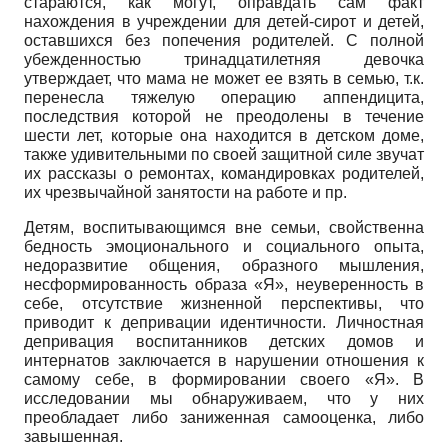
стараются, как могут, оправдать сам факт
нахождения в учреждении для детей-сирот и детей,
оставшихся без попечения родителей. С полной
убежденностью тринадцатилетняя девочка
утверждает, что мама не может ее взять в семью, т.к.
перенесла тяжелую операцию аппендицита,
последствия которой не преодолены в течение
шести лет, которые она находится в детском доме,
также удивительными по своей защитной силе звучат
их рассказы о ремонтах, командировках родителей,
их чрезвычайной занятости на работе и пр.
Детям, воспитывающимся вне семьи, свойственна
бедность эмоционального и социального опыта,
недоразвитие общения, образного мышления,
несформированность образа «Я», неуверенность в
себе, отсутствие жизненной перспективы, что
приводит к депривации идентичности. Личностная
депривация воспитанников детских домов и
интернатов заключается в нарушении отношения к
самому себе, в формировании своего «Я». В
исследовании мы обнаруживаем, что у них
преобладает либо заниженная самооценка, либо
завышенная.