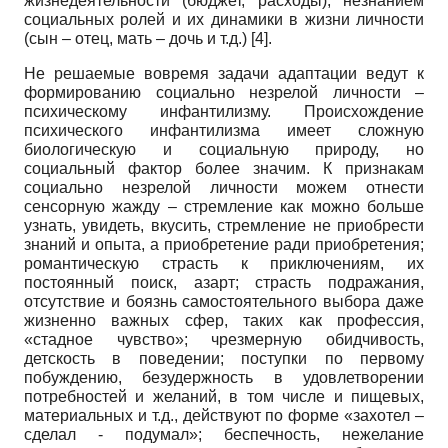
жизнедеятельности (бюджет, расходы), незнанием
социальных ролей и их динамики в жизни личности
(сын – отец, мать – дочь и т.д.) [4].
Не решаемые вовремя задачи адаптации ведут к
формированию социально незрелой личности –
психическому инфантилизму. Происхождение
психического инфантилизма имеет сложную
биологическую и социальную природу, но
социальный фактор более значим. К признакам
социально незрелой личности можем отнести
сенсорную жажду – стремление как можно больше
узнать, увидеть, вкусить, стремление не приобрести
знаний и опыта, а приобретение ради приобретения;
романтическую страсть к приключениям, их
постоянный поиск, азарт; страсть подражания,
отсутствие и боязнь самостоятельного выбора даже
жизненно важных сфер, таких как профессия,
«стадное чувство»; чрезмерную обидчивость,
детскость в поведении; поступки по первому
побуждению, безудержность в удовлетворении
потребностей и желаний, в том числе и пищевых,
материальных и т.д., действуют по форме «захотел –
сделал - подумал»; беспечность, нежелание