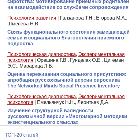
сиротства: мотивирование приемных родителей
на взаимодействие со службами сопровождения
Психология развития
|
Галзанова Т.Н., Егорова М.А.,
Шмелева Н.В.
Связь функционального состояния замещающей
семьи и социального благополучия приемного
подростка
Психологическая диагностика
,
Экспериментальная
психология
|
Орешина Г.В., Гунделах О.Е., Цигеман
Э.С., Марарица Л.В.
Оценка переживания социального присутствия:
апробация русскоязычной версии опросника
The Networked Minds Social Presence Inventory
Психологическая диагностика
,
Экспериментальная
психология
|
Емельянчук Н.Н., Леонтьев Д.А.
Изучение структурной валидности
русскоязычной версии «Многомерной методики
экзистенциального смысла»
ТОП-20 статей