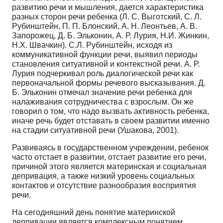
развитию речи и мышления, дается характеристика
разных сторон речи ребенка (Л. С. Выготский, С. Л.
Рубинштейн, П. П. Блонский, А. Н. Леонтьев, А. В.
Запорожец, Д. Б. Эльконин, А. Р. Лурия, Н.И. Жинкин,
Н.Х. Швачкин). С.Л. Рубинштейн, исходя из
коммуникативной функции речи, выявил периоды
становления ситуативной и контекстной речи. А. Р.
Лурия подчеркивал роль диалогической речи как
первоначальной формы речевого высказывания. Д.
Б. Эльконин отмечал значение речи ребенка для
налаживания сотрудничества с взрослым. Он же
говорил о том, что надо вызвать активность ребенка,
иначе речь будет отставать в своем развитии именно
на стадии ситуативной речи (Ушакова, 2001).
Развиваясь в государственном учреждении, ребенок
часто отстает в развитии, отстает развитие его речи,
причиной этого является материнская и социальная
депривация, а также низкий уровень социальных
контактов и отсутствие разнообразия восприятия
речи.
На сегодняшний день понятие материнской
депривации является комплексным понятием,