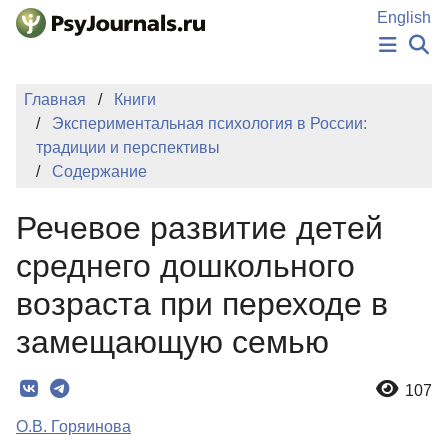
Перейти к основному содержанию
English
НОВОСТИ
Главная
Книги
ИЗДАНИЯ
Экспериментальная психология в России:
АВТОРЫ
традиции и перспективы
ПОДАТЬ РУКОПИСЬ
Содержание
БАЗА ЗНАНИЙ
КЛЮЧЕВЫЕ СЛОВА
Речевое развитие детей
Регистрация
Вход
среднего дошкольного
возраста при переходе в
замещающую семью
107
О.В. Горяинова