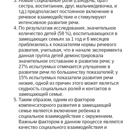
Новые социальные роли (сын/дочь, брат/
сестра, воспитанник, друг, мальчик/девочка, и
т.д.) предполагают постоянное включение в
речевое взаимодействие и стимулируют
интенсивное развитие речи.
По результатам исследования, значительное
количество детей (58 %), воспитывающихся в
замещающих семьях за 1 год и 6 месяцев
приблизились к показателям нормы речевого
развития, учитывая, что в начале эксперимента
данная группа детей демонстрировала
значительное отставание в развитии речи; у
27% испытуемых отмечается улучшение в
развитии речи по большинству показателей; у
15% испытуемых показатели развития речи
низкие, одной из причин этого может являться
скудность социальных ролей и контактов в
замещающей семье.
Таким образом, одним из факторов
компенсаторного развития в замещающей
семье является включение ребенка в
социальное взаимодействие с окружением.
Важным фактором в данном процессе является
качество социального взаимодействия и