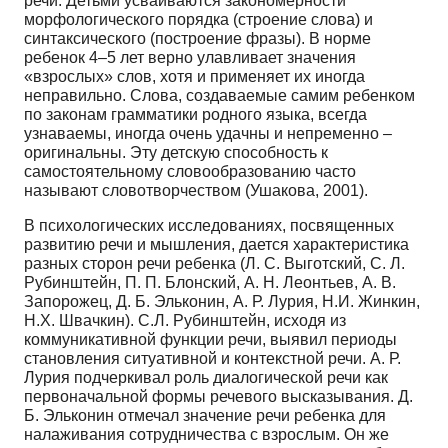
речи. Детьми усваиваются закономерности
морфологического порядка (строение слова) и
синтаксического (построение фразы). В норме
ребенок 4–5 лет верно улавливает значения
«взрослых» слов, хотя и применяет их иногда
неправильно. Слова, создаваемые самим ребенком
по законам грамматики родного языка, всегда
узнаваемы, иногда очень удачны и непременно –
оригинальны. Эту детскую способность к
самостоятельному словообразованию часто
называют словотворчеством (Ушакова, 2001).
В психологических исследованиях, посвященных
развитию речи и мышления, дается характеристика
разных сторон речи ребенка (Л. С. Выготский, С. Л.
Рубинштейн, П. П. Блонский, А. Н. Леонтьев, А. В.
Запорожец, Д. Б. Эльконин, А. Р. Лурия, Н.И. Жинкин,
Н.Х. Швачкин). С.Л. Рубинштейн, исходя из
коммуникативной функции речи, выявил периоды
становления ситуативной и контекстной речи. А. Р.
Лурия подчеркивал роль диалогической речи как
первоначальной формы речевого высказывания. Д.
Б. Эльконин отмечал значение речи ребенка для
налаживания сотрудничества с взрослым. Он же