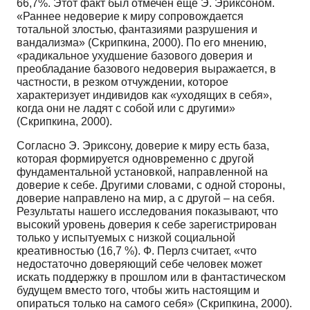
66,7%. Этот факт был отмечен еще Э. Эриксоном.
«Раннее недоверие к миру сопровождается
тотальной злостью, фантазиями разрушения и
вандализма» (Скрипкина, 2000). По его мнению,
«радикальное ухудшение базового доверия и
преобладание базового недоверия выражается, в
частности, в резком отчуждении, которое
характеризует индивидов как «уходящих в себя»,
когда они не ладят с собой или с другими»
(Скрипкина, 2000).
Согласно Э. Эриксону, доверие к миру есть база,
которая формируется одновременно с другой
фундаментальной установкой, направленной на
доверие к себе. Другими словами, с одной стороны,
доверие направлено на мир, а с другой – на себя.
Результаты нашего исследования показывают, что
высокий уровень доверия к себе зарегистрирован
только у испытуемых с низкой социальной
креативностью (16,7 %). Ф. Перлз считает, «что
недостаточно доверяющий себе человек может
искать поддержку в прошлом или в фантастическом
будущем вместо того, чтобы жить настоящим и
опираться только на самого себя» (Скрипкина, 2000).