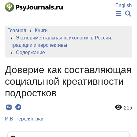
Перейти к основному содержанию
English
НОВОСТИ
Главная
Книги
ИЗДАНИЯ
Экспериментальная психология в России:
АВТОРЫ
традиции и перспективы
ПОДАТЬ РУКОПИСЬ
Содержание
БАЗА ЗНАНИЙ
КЛЮЧЕВЫЕ СЛОВА
Доверие как составляющая
Регистрация
Вход
социальной креативности
подростков
215
И.В. Терелянская