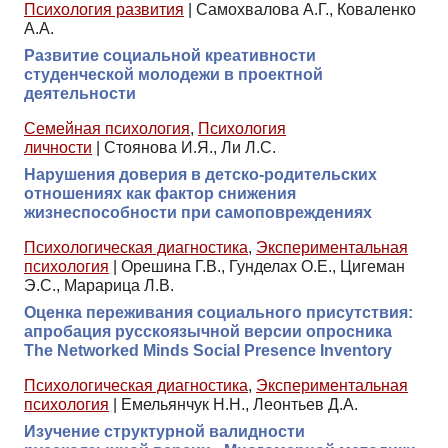
Психология развития
|
Самохвалова А.Г., Коваленко
А.А.
Развитие социальной креативности
студенческой молодежи в проектной
деятельности
Семейная психология
,
Психология
личности
|
Стоянова И.Я., Ли Л.С.
Нарушения доверия в детско-родительских
отношениях как фактор снижения
жизнеспособности при самоповреждениях
Психологическая диагностика
,
Экспериментальная
психология
|
Орешина Г.В., Гунделах О.Е., Цигеман
Э.С., Марарица Л.В.
Оценка переживания социального присутствия:
апробация русскоязычной версии опросника
The Networked Minds Social Presence Inventory
Психологическая диагностика
,
Экспериментальная
психология
|
Емельянчук Н.Н., Леонтьев Д.А.
Изучение структурной валидности