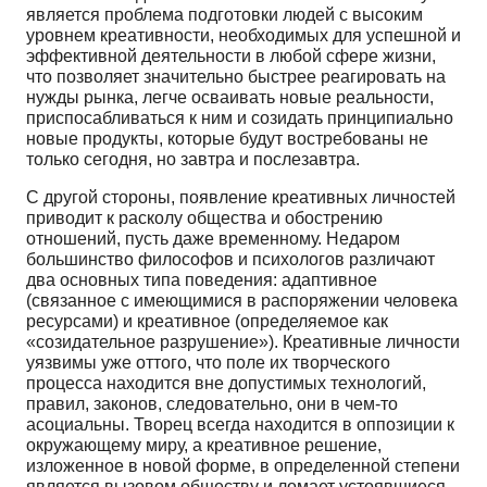
является проблема подготовки людей с высоким
уровнем креативности, необходимых для успешной и
эффективной деятельности в любой сфере жизни,
что позволяет значительно быстрее реагировать на
нужды рынка, легче осваивать новые реальности,
приспосабливаться к ним и созидать принципиально
новые продукты, которые будут востребованы не
только сегодня, но завтра и послезавтра.
С другой стороны, появление креативных личностей
приводит к расколу общества и обострению
отношений, пусть даже временному. Недаром
большинство философов и психологов различают
два основных типа поведения: адаптивное
(связанное с имеющимися в распоряжении человека
ресурсами) и креативное (определяемое как
«созидательное разрушение»). Креативные личности
уязвимы уже оттого, что поле их творческого
процесса находится вне допустимых технологий,
правил, законов, следовательно, они в чем-то
асоциальны. Творец всегда находится в оппозиции к
окружающему миру, а креативное решение,
изложенное в новой форме, в определенной степени
является вызовом обществу и ломает устоявшиеся