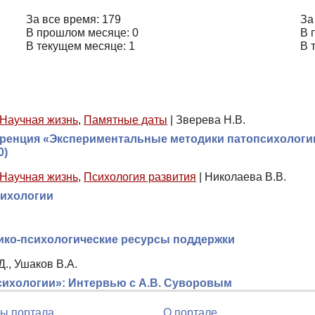
За все время: 179
За
В прошлом месяце: 0
В 
В текущем месяце: 1
В 
Научная жизнь
,
Памятные даты
|
Зверева Н.В.
ренция «Экспериментальные методики патопсихологии
0)
Научная жизнь
,
Психология развития
|
Николаева В.В.
сихологии
ико-психологические ресурсы поддержки
Д., Ушаков В.А.
сихологии»: Интервью с А.В. Суворовым
ы портала
О портале