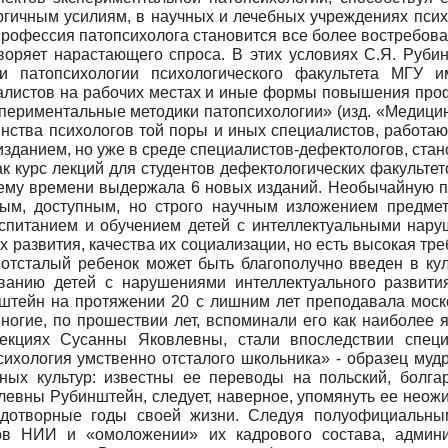
ргичным усилиям, в научных и лечебных учреждениях псих
рофессия патопсихолога становится все более востребован
воряет нарастающего спроса. В этих условиях С.Я. Руби
и патопсихологии психологического факультета МГУ и
иалистов на рабочих местах и иные формы повышения про
ериментальные методики патопсихологии» (изд. «Медицина
ства психологов той поры и иных специалистов, работаю
зданием, но уже в среде специалистов-дефектологов, стан
курс лекций для студентов дефектологических факультето
шнему времени выдержала 6 новых изданий. Необычайную п
ным, доступным, но строго научным изложением предме
спитанием и обучением детей с интеллектуальными наруш
х развития, качества их социализации, но есть высокая т
 отсталый ребенок может быть благополучно введен в кул
ованию детей с нарушениями интеллектуального развити
нштейн на протяжении 20 с лишним лет преподавала моско
огие, по прошествии лет, вспоминали его как наиболее я
екциях Сусанны Яковлевны, стали впоследствии специ
ихология умственно отсталого школьника» - образец мудр
ных культур: известны ее переводы на польский, болгарс
евны Рубинштейн, следует, наверное, упомянуть ее неожи
одотворные годы своей жизни. Следуя полуофициальны
тов НИИ и «омоложении» их кадрового состава, админи