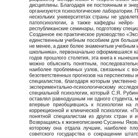
дисциплины. Благодаря ее постоянным и эне
организуются психологические лаборатории. П
нескольких университетах страны не удовлет
патопсихологии, а также кафедры нейро- 
республиканские семинары, подготовку спец
Созданное ею практическое руководство «Эксп
единственным учебным пособием для большин
не менее, а даже более знаменитым учебным и
школьника», первоначально оформившаяся как 
годов прошлого столетия, эта книга к ныне
можно объяснить понятным, последователь
наиболее проблемных узлов, связанных с во
безответственных прогнозов на перспективы и
специалистов, благодаря которым умственно
экспериментально-психологическому исслед
специальной психологии, который С.Я. Руби
оставлял равнодушным ни одного студента, мн
впервые приобщившись к психологии на л
коррекционной и клинической психологии. «Пс
понятной специалистам из других стран и и
Возвращаясь к жизнеописанию Сусанны Яковл
которому она отдала лучшие, наиболее пл
советского государства о сокращении шта