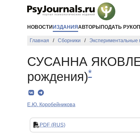
Перейти к основному содержанию
НОВОСТИ
ИЗДАНИЯ
АВТОРЫ
ПОДАТЬ РУКО
Главная
Сборники
Экспериментальные м
СУСАННА ЯКОВЛЕВ
*
рождения)
Е.Ю. Коробейникова
PDF (RUS)