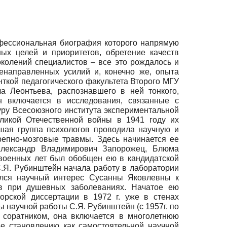
офессиональная биография которого напрямую
ых целей и приоритетов, обретение качеств
околений специалистов – все это рождалось и
енаправленных усилий и, конечно же, опыта
нткой педагогического факультета Второго МГУ
 Леонтьева, распознавшего в ней тонкого,
йн включается в исследования, связанные с
уру Всесоюзного института экспериментальной
ликой Отечественной войны в 1941 году их
ьшая группа психологов проводила научную и
епно-мозговые травмы. Здесь начинается ее
 Александр Владимирович Запорожец, Блюма
военных лет был обобщен ею в кандидатской
С.Я. Рубинштейн начала работу в лаборатории
ился научный интерес Сусанны Яковлевны к
ов при душевных заболеваниях. Начатое ею
рской диссертации в 1972 г. уже в стенах
научной работы С.Я. Рубинштейн (с 1957г. по
и соратником, она включается в многолетнюю
ее становлению как самостоятельной научной