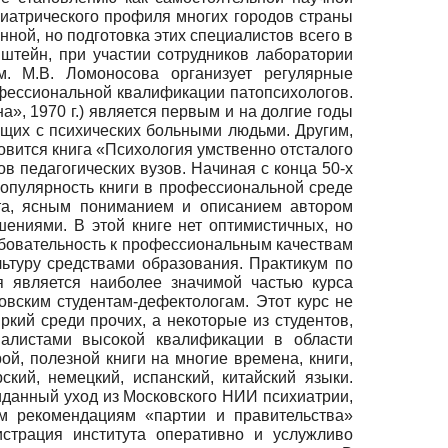
иатрического профиля многих городов страны
ной, но подготовка этих специалистов всего в
нштейн, при участии сотрудников лаборатории
м. М.В. Ломоносова организует регулярные
фессиональной квалификации патопсихологов.
», 1970 г.) является первым и на долгие годы
щих с психических больными людьми. Другим,
овится книга «Психология умственно отсталого
в педагогических вузов. Начиная с конца 50-х
опулярность книги в профессиональной среде
та, ясным пониманием и описанием автором
ениями. В этой книге нет оптимистичных, но
ребовательность к профессиональным качествам
ьтуру средствами образования. Практикум по
я является наиболее значимой частью курса
вским студентам-дефектологам. Этот курс не
ркий среди прочих, а некоторые из студентов,
алистами высокой квалификации в области
ой, полезной книги на многие времена, книги,
кий, немецкий, испанский, китайский языки.
данный уход из Московского НИИ психиатрии,
м рекомендациям «партии и правительства»
страция института оперативно и услужливо