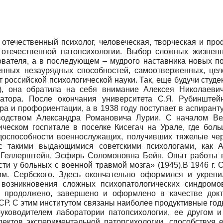
отечественный психолог, человеческая, творческая и пр
 отечественной патопсихологии. Выбор сложных жизненн
ователя, а в последующем – мудрого наставника новых п
венных незаурядных способностей, самоотверженных, цел
 российской психологической науки. Так, еще будучи студе
, она обратила на себя внимание Алексея Николаевича
татора. После окончания университета С.Я. Рубинште
ра и профориентации, а в 1938 году поступает в аспирант
оводством Александра Романовича Лурии. С началом Ве
ическом госпитале в поселке Кисегач на Урале, где бол
удоспособности военнослужащих, получивших тяжелые чер
 с такими выдающимися советскими психологами, как
 Геллерштейн, Эсфирь Соломоновна Бейн. Опыт работы 
ти у больных с военной травмой мозга» (1945).В 1946 г. 
им. Сербского. Здесь окончательно оформился и укреп
 возникновения сложных психопатологических синдром
 продолжено, завершено и оформлено в качестве докто
. С этим институтом связаны наиболее продуктивные годы 
– руководителем лаборатории патопсихологии, ее другом 
спектов экспериментальной патопсихологии, способствуя 