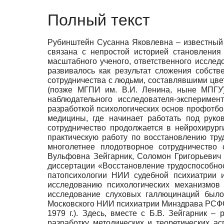
Полный текст
Рубинштейн Сусанна Яковлевна – известный 
связана с непростой историей становления
масштабного ученого, ответственного исслед
развивалось как результат сложения собст
сотрудничества с людьми, составлявшими цвет
(позже МГПИ им. В.И. Ленина, ныне МПГУ)
наблюдательного исследователя-эксперимен
разработкой психологических основ профотбо
медицины, где начинает работать под рук
сотрудничество продолжается в нейрохирург
практическую работу по восстановлению тр
многолетнее плодотворное сотрудничество
Вульфовна Зейгарник, Соломон Григорьевич
диссертации «Восстановление трудоспособнос
патопсихологии НИИ судебной психиатрии 
исследованию психологических механизмов
исследование слуховых галлюцинаций было
Московского НИИ психиатрии Минздрава РСФСР
1979 г.). Здесь, вместе с Б.В. Зейгарник 
разработку методических и теоретических а