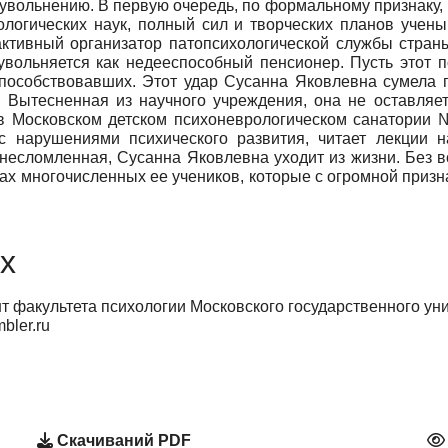
увольнению. В первую очередь, по формальному признаку, 
хологических наук, полный сил и творческих планов уче
 активный организатор патопсихологической службы стран
увольняется как недееспособный пенсионер. Пусть этот 
способствовавших. Этот удар Сусанна Яковлевна сумела 
. Вытесненная из научного учреждения, она не оставляе
а в Московском детском психоневрологическом санатории 
с нарушениями психического развития, читает лекции н
 несломленная, Сусанна Яковлевна уходит из жизни. Без в
лах многочисленных ее учеников, которые с огромной призн
х
т факультета психологии Московского государственного уни
bler.ru
Скачиваний PDF