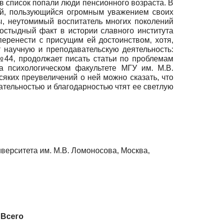
в список попали люди пенсионного возраста. В
ный, пользующийся огромным уважением своих
ы, неутомимый воспитатель многих поколений
постыдный факт в истории славного института
перенести с присущим ей достоинством, хотя,
т научную и преподавательскую деятельность:
№44, продолжает писать статьи по проблемам
а психологическом факультете МГУ им. М.В.
сяких преувеличений о ней можно сказать, что
ательностью и благодарностью чтят ее светлую
верситета им. М.В. Ломоносова, Москва,
Всего