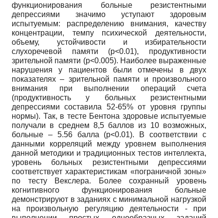
функционирования больные резистентными
депрессиями значимо уступают здоровым
испытуемым: распределению внимания, качеству
концентрации, темпу психической деятельности,
объему, устойчивости и избирательности
слухоречевой памяти (p<0.01), продуктивности
зрительной памяти (p<0.005). Наиболее выраженные
нарушения у пациентов были отмечены в двух
показателях – зрительной памяти и произвольного
внимания при выполнении операций счета
(продуктивность у больных резистентными
депрессиями составила 52-65% от уровня группы
нормы). Так, в тесте Бентона здоровые испытуемые
получали в среднем 8,5 баллов из 10 возможных,
больные – 5.56 балла (p<0.01). В соответствии с
данными корреляций между уровнем выполнения
данной методики и традиционных тестов интеллекта,
уровень больных резистентными депрессиями
соответствует характеристикам «пограничной зоны»
по тесту Векслера. Более сохранный уровень
когнитивного функционирования больные
демонстрируют в заданиях с минимальной нагрузкой
на произвольную регуляцию деятельности - при
выполнении простых однообразных заданий