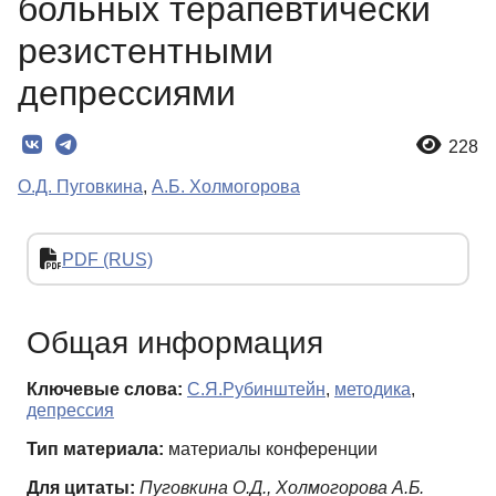
больных терапевтически
резистентными
депрессиями
228
О.Д. Пуговкина
,
А.Б. Холмогорова
PDF (RUS)
Общая информация
Ключевые слова:
С.Я.Рубинштейн
,
методика
,
депрессия
Тип материала:
материалы конференции
Для цитаты:
Пуговкина О.Д., Холмогорова А.Б.