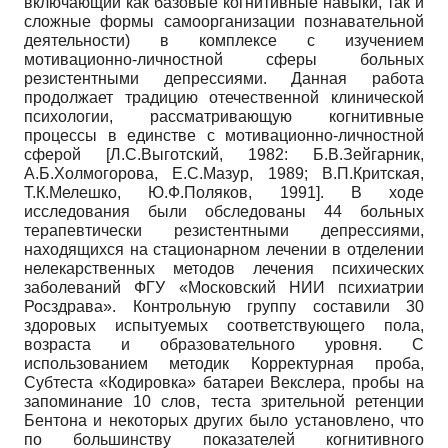
включающий как базовые когнитивные навыки, так и
сложные формы самоорганизации познавательной
деятельности) в комплексе с изучением
мотивационно-личностной сферы больных
резистентными депрессиями. Данная работа
продолжает традицию отечественной клинической
психологии, рассматривающую когнитивные
процессы в единстве с мотивационно-личностной
сферой [Л.С.Выготский, 1982: Б.В.Зейгарник,
А.Б.Холмогорова, Е.С.Мазур, 1989; В.П.Критская,
Т.К.Мелешко, Ю.Ф.Поляков, 1991]. В ходе
исследования были обследованы 44 больных
терапевтически резистентными депрессиями,
находящихся на стационарном лечении в отделении
нелекарственных методов лечения психических
заболеваний ФГУ «Московский НИИ психиатрии
Росздрава». Контрольную группу составили 30
здоровых испытуемых соответствующего пола,
возраста и образовательного уровня. С
использованием методик Корректурная проба,
Субтеста «Кодировка» батареи Векслера, пробы на
запоминание 10 слов, теста зрительной ретенции
Бентона и некоторых других было установлено, что
по большинству показателей когнитивного