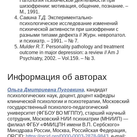
Патология психической деятельности при
шизофрении: мотивация, общение, познание. –
М., 1991.
Савина Т.Д.
Экспериментально-
психологическое исследование изменений
психической активности при шизофрении с
разными типами дефекта // Журн. невропатол.
и психиатр. – 1991. – № 7
.
Mulder R.T.
Personality pathology and treatment
outcome in major depression: a review // Am J
Psychiatry, 2002. – Vol.159. – № 3.
Информация об авторах
Ольга Дмитриевна Пуговкина,
кандидат
психологических наук, доцент, доцент кафедры
клинической психологии и психотерапии, Московский
государственный психолого-педагогический
университет (ФГБОУ ВО МГППУ), старший научный
сотрудник, Московский НИИ психиатрии (МНИИП) —
филиал ФГБУ «ФМИЦПН имени В.П. Сербского»
Минздрава России, Москва, Российская Федерация,
ORCID:
https://orcid.org/0000-0003-2878-9843
, e-mail: