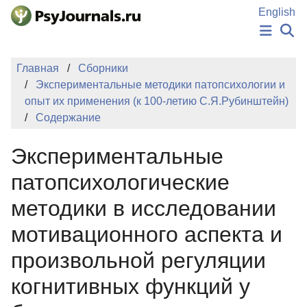
Перейти к основному содержанию
English
НОВОСТИ
Главная
Сборники
ИЗДАНИЯ
Экспериментальные методики патопсихологии и
АВТОРЫ
опыт их применения (к 100-летию С.Я.Рубинштейн)
ПОДАТЬ РУКОПИСЬ
Содержание
БАЗА ЗНАНИЙ
КЛЮЧЕВЫЕ СЛОВА
Экспериментальные
Регистрация
Вход
патопсихологические
методики в исследовании
мотивационного аспекта и
произвольной регуляции
когнитивных функций у