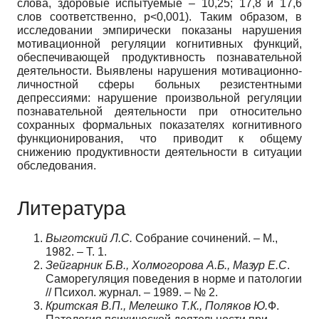
слова, здоровые испытуемые – 10,25; 17,8 и 17,6
слов соответственно, р<0,001). Таким образом, в
исследовании эмпирически показаны нарушения
мотивационной регуляции когнитивных функций,
обеспечивающей продуктивность познавательной
деятельности. Выявлены нарушения мотивационно-
личностной сферы больных резистентными
депрессиями: нарушение произвольной регуляции
познавательной деятельности при относительно
сохранных формальных показателях когнитивного
функционирования, что приводит к общему
снижению продуктивности деятельности в ситуации
обследования.
Литература
Выготский Л.С.
Собрание сочинений. – М.,
1982. – Т. 1.
Зейгарник Б.В., Холмогорова А.Б., Мазур Е.С
.
Саморегуляция поведения в норме и патологии
// Психол. журнал. – 1989. – № 2.
Критская В.П., Мелешко Т.К., Поляков Ю.
Ф.