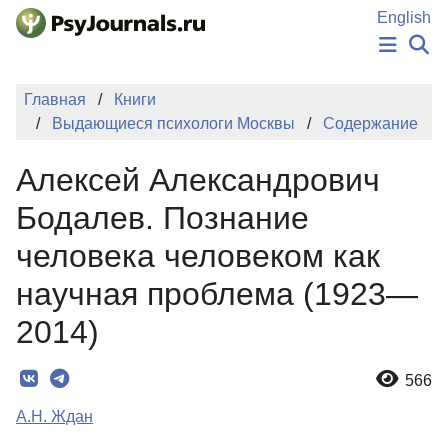
Перейти к основному содержанию
English
НОВОСТИ
Главная
Книги
ИЗДАНИЯ
Выдающиеся психологи Москвы
Содержание
АВТОРЫ
ПОДАТЬ РУКОПИСЬ
Алексей Александрович
БАЗА ЗНАНИЙ
КЛЮЧЕВЫЕ СЛОВА
Бодалев. Познание
Регистрация
Вход
человека человеком как
научная проблема (1923—
2014)
566
А.Н. Ждан