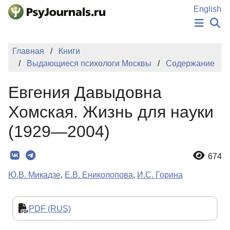
Перейти к основному содержанию
English
НОВОСТИ
Главная
Книги
ИЗДАНИЯ
Выдающиеся психологи Москвы
Содержание
АВТОРЫ
ПОДАТЬ РУКОПИСЬ
Евгения Давыдовна
БАЗА ЗНАНИЙ
КЛЮЧЕВЫЕ СЛОВА
Хомская. Жизнь для науки
Регистрация
Вход
(1929—2004)
674
Ю.В. Микадзе
,
Е.В. Ениколопова
,
И.С. Горина
PDF (RUS)