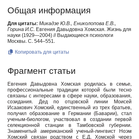
Общая информация
Для цитаты:
Микадзе Ю.В., Ениколопова Е.В.,
Горина И.С.
Евгения Давыдовна Хомская. Жизнь для
науки (1929—2004) // Выдающиеся психологи
Москвы. С. 544–551.
Копировать для цитаты
Фрагмент статьи
Евгения Давыдовна Хомская родилась в семье,
профессиональные традиции которой были тесно
связаны с интересами в сфере науки, образования,
созидания. Дед по отцовской линии Моисей
Исаакович Хомский, единственный из трех братьев,
получил образование в Германии (Баварии), стал
ученым-биологом, участвовал в создании первой
селекционной станции в Тамбовской губернии.
Знаменитый американский ученый-лингвист Ноэм
Хомский связан родством с Е.Д. Хомской через