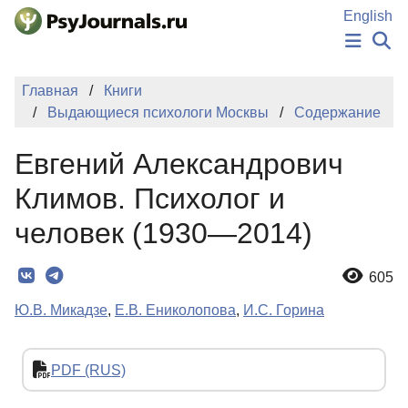
Перейти к основному содержанию
English
НОВОСТИ
Главная
Книги
ИЗДАНИЯ
Выдающиеся психологи Москвы
Содержание
АВТОРЫ
ПОДАТЬ РУКОПИСЬ
Евгений Александрович
БАЗА ЗНАНИЙ
КЛЮЧЕВЫЕ СЛОВА
Климов. Психолог и
Регистрация
Вход
человек (1930—2014)
605
Ю.В. Микадзе
,
Е.В. Ениколопова
,
И.С. Горина
PDF (RUS)