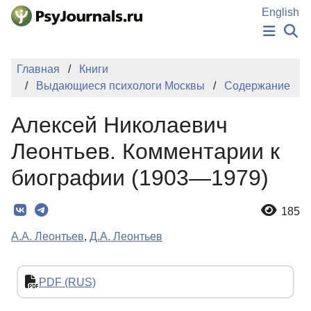
Перейти к основному содержанию
English
НОВОСТИ
Главная
Книги
ИЗДАНИЯ
Выдающиеся психологи Москвы
Содержание
АВТОРЫ
ПОДАТЬ РУКОПИСЬ
Алексей Николаевич
БАЗА ЗНАНИЙ
КЛЮЧЕВЫЕ СЛОВА
Леонтьев. Комментарии к
Регистрация
Вход
биографии (1903—1979)
185
А.А. Леонтьев
,
Д.А. Леонтьев
PDF (RUS)