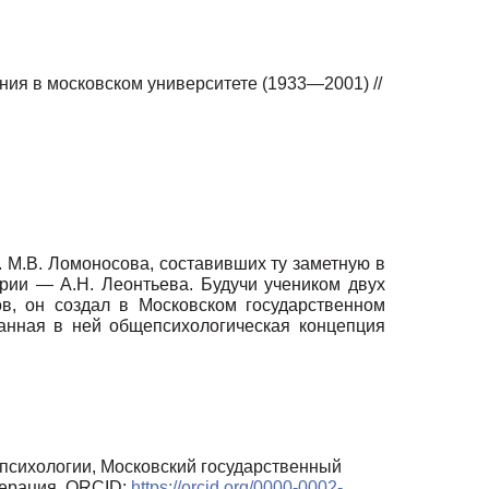
ия в московском университете (1933—2001) //
 М.В. Ломоносова, составивших ту заметную в
рии — А.Н. Леонтьева. Будучи учеником двух
в, он создал в Московском государственном
анная в ней общепсихологическая концепция
психологии, Московский государственный
дерация, ORCID:
https://orcid.org/0000-0002-