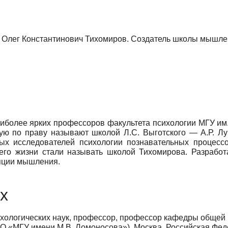
Олег Константинович Тихомиров. Создатель школы мышлен
иболее ярких профессоров факультета психологии МГУ им.
рую по праву называют школой Л.С. Выготского — А.Р. Лу
ых исследователей психологии познавательных процессо
 его жизни стали называть школой Тихомирова. Разработ
ляции мышления.
х
хологических наук, профессор, профессор кафедры общей 
О «МГУ имени М.В. Ломоносова»), Москва, Российская Фе