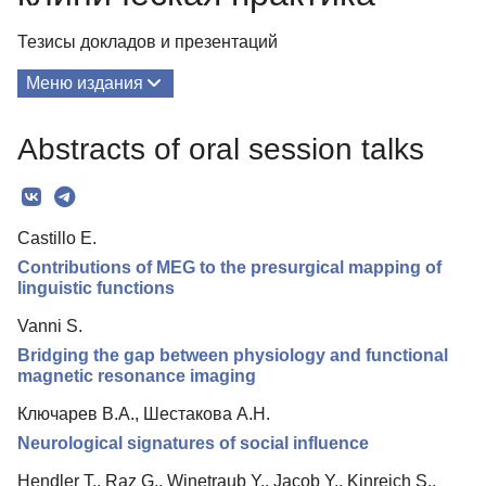
Тезисы докладов и презентаций
Меню издания
О Сборнике
Abstracts of oral session talks
Рубрики
Текст
Castillo E.
Авторы
Contributions of MEG to the presurgical mapping of
Контакты
linguistic functions
Vanni S.
Bridging the gap between physiology and functional
magnetic resonance imaging
Ключарев В.А., Шестакова А.Н.
Neurological signatures of social influence
Hendler T., Raz G., Winetraub Y., Jacob Y., Kinreich S.,