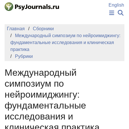
Перейти к основному содержанию
English
НОВОСТИ
Главная
Сборники
ИЗДАНИЯ
Международный симпозиум по нейроимиджингу:
АВТОРЫ
фундаментальные исследования и клиническая
ПОДАТЬ РУКОПИСЬ
практика
БАЗА ЗНАНИЙ
Рубрики
КЛЮЧЕВЫЕ СЛОВА
Регистрация
Вход
Международный
симпозиум по
нейроимиджингу:
фундаментальные
исследования и
клиническая практика