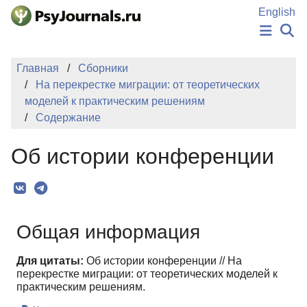
Перейти к основному содержанию
English
НОВОСТИ
Главная
Сборники
ИЗДАНИЯ
На перекрестке миграции: от теоретических
АВТОРЫ
моделей к практическим решениям
ПОДАТЬ РУКОПИСЬ
Содержание
БАЗА ЗНАНИЙ
КЛЮЧЕВЫЕ СЛОВА
Об истории конференции
Регистрация
Вход
Общая информация
Для цитаты:
Об истории конференции // На
перекрестке миграции: от теоретических моделей к
практическим решениям.