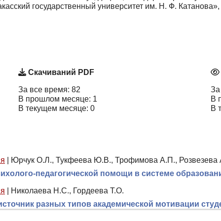
асский государственный университет им. Н. Ф. Катанова», 
Скачиваний PDF
За все время: 82
За
В прошлом месяце: 1
В 
В текущем месяце: 0
В 
ия
|
Юрчук О.Л., Тукфеева Ю.В., Трофимова А.П., Розвезева 
сихолого-педагогической помощи в системе образован
ия
|
Николаева Н.С., Гордеева Т.О.
источник разных типов академической мотивации сту