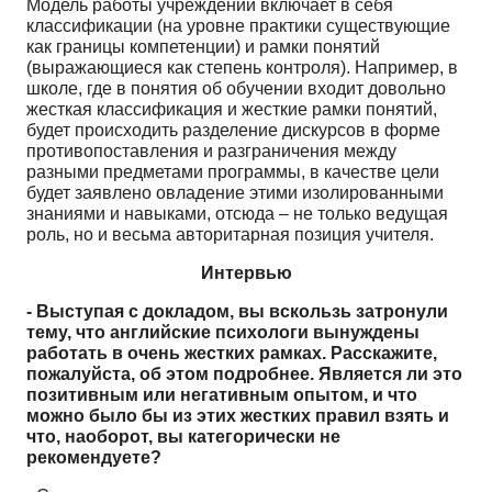
Модель работы учреждений включает в себя
классификации (на уровне практики существующие
как границы компетенции) и рамки понятий
(выражающиеся как степень контроля). Например, в
школе, где в понятия об обучении входит довольно
жесткая классификация и жесткие рамки понятий,
будет происходить разделение дискурсов в форме
противопоставления и разграничения между
разными предметами программы, в качестве цели
будет заявлено овладение этими изолированными
знаниями и навыками, отсюда – не только ведущая
роль, но и весьма авторитарная позиция учителя.
Интервью
-
Выступая
с
докладом
,
вы
вскользь
затронули
тему
,
что
английские
психологи
вынуждены
работать в очень жестких рамках. Расскажите,
пожалуйста, об этом подробнее. Является ли это
позитивным или негативным опытом, и что
можно было бы из этих жестких правил взять и
что, наоборот, вы категорически не
рекомендуете?