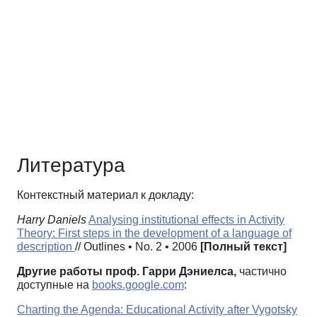
Литература
Контекстный материал к докладу:
Harry Daniels
Analysing institutional effects in Activity
Theory: First steps in the development of a language of
description
// Outlines • No. 2 • 2006
[Полный текст]
Другие работы проф. Гарри Дэниелса,
частично
доступные на
books.google.com
:
Charting the Agenda: Educational Activity after Vygotsky