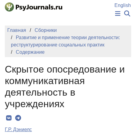
Перейти к основному содержанию
English
НОВОСТИ
Главная
Сборники
ИЗДАНИЯ
Развитие и применение теории деятельности:
АВТОРЫ
реструктурирование социальных практик
ПОДАТЬ РУКОПИСЬ
Содержание
БАЗА ЗНАНИЙ
КЛЮЧЕВЫЕ СЛОВА
Скрытое опосредование и
Регистрация
Вход
коммуникативная
деятельность в
учреждениях
Г.Р. Дэниелс