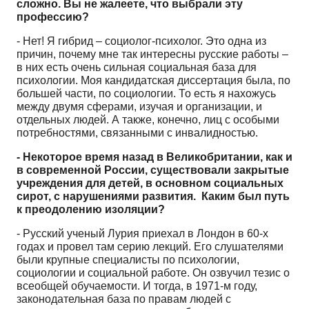
сложно
.
Вы
не
жалеете, что выбрали эту
профессию?
- Нет! Я гибрид – социолог-психолог. Это одна из
причин, почему мне так интересны русские работы –
в них есть очень сильная социальная база для
психологии. Моя кандидатская диссертация была, по
большей части, по социологии. То есть я нахожусь
между двумя сферами, изучая и организации, и
отдельных людей. А также, конечно, лиц с особыми
потребностями, связанными с инвалидностью.
- Некоторое время назад в Великобритании, как и
в современной России, существовали закрытые
учреждения для детей, в основном социальных
сирот, с нарушениями развития. Каким был путь
к преодолению изоляции?
- Русский ученый Лурия приехал в Лондон в 60-х
годах и провел там серию лекций. Его слушателями
были крупные специалисты по психологии,
социологии и социальной работе. Он озвучил тезис о
всеобщей обучаемости. И тогда, в 1971-м году,
законодательная база по правам людей с