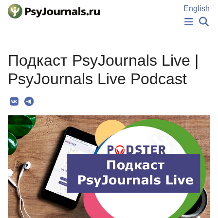
Перейти к основному содержанию
English
НОВОСТИ
Подкаст PsyJournals Live |
ИЗДАНИЯ
АВТОРЫ
PsyJournals Live Podcast
ПОДАТЬ РУКОПИСЬ
БАЗА ЗНАНИЙ
КЛЮЧЕВЫЕ СЛОВА
Регистрация
Вход