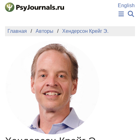
Перейти к основному содержанию
English
НОВОСТИ
Главная
Авторы
Хендерсон Крейг Э.
ИЗДАНИЯ
АВТОРЫ
ПОДАТЬ РУКОПИСЬ
БАЗА ЗНАНИЙ
КЛЮЧЕВЫЕ СЛОВА
Регистрация
Вход