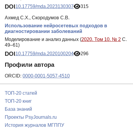
DOI
10.17759/mda.2023130307
315
Ахмед С.Х., Скородумов С.В.
Использование нейросетевых подходов в
диагностировании заболеваний
Моделирование и анализ данных (
2020. Том 10. № 2
С.
49–61)
DOI
10.17759/mda.2020100204
296
Профили автора
ORCID:
0000-0001-5057-4510
ТОП-20 статей
ТОП-20 книг
База знаний
Проекты PsyJournals.ru
История журналов МГППУ