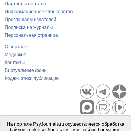
Партнеры портала
Информационное спонсорство
Приглашаем издателей
Подписка на журналы
Персональная страница
О портале
Медиакит
Контакты
Виртуальные фоны
Кодекс этики публикаций
Портал психологических изданий PsyJournals.ru, 2007–2026
На портале PsyJournals.ru осуществляется обработка
Правила использования материалов
файлов cookie и сбор статистической информации с