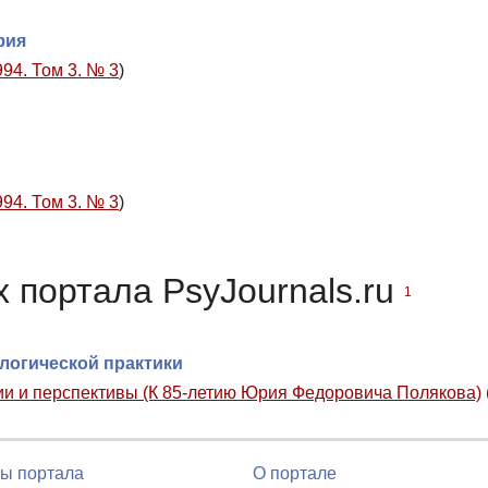
фия
994. Том 3. № 3
)
994. Том 3. № 3
)
 портала PsyJournals.ru
1
логической практики
ии и перспективы (К 85-летию Юрия Федоровича Полякова)
ы портала
О портале