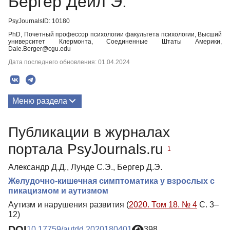
Бергер Дейл Э.
PsyJournalsID: 10180
PhD, Почетный профессор психологии факультета психологии, Высший
университет Клермонта, Соединенные Штаты Америки,
Dale.Berger@cgu.edu
Дата последнего обновления: 01.04.2024
Меню раздела
Публикации
Публикации в журналах
портала PsyJournals.ru
1
Александр Д.Д., Лунде С.Э., Бергер Д.Э.
Желудочно-кишечная симптоматика у взрослых с
пикацизмом и аутизмом
Аутизм и нарушения развития (
2020. Том 18. № 4
С. 3–
12)
DOI
10.17759/autdd.2020180401
398