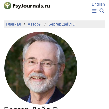
Перейти к основному содержанию
English
НОВОСТИ
Главная
Авторы
Бергер Дейл Э.
ИЗДАНИЯ
АВТОРЫ
ПОДАТЬ РУКОПИСЬ
БАЗА ЗНАНИЙ
КЛЮЧЕВЫЕ СЛОВА
Регистрация
Вход