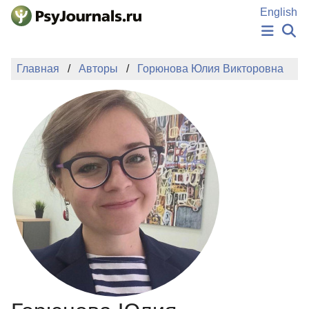
Перейти к основному содержанию
English
НОВОСТИ
Главная
Авторы
Горюнова Юлия Викторовна
ИЗДАНИЯ
АВТОРЫ
ПОДАТЬ РУКОПИСЬ
БАЗА ЗНАНИЙ
КЛЮЧЕВЫЕ СЛОВА
Регистрация
Вход