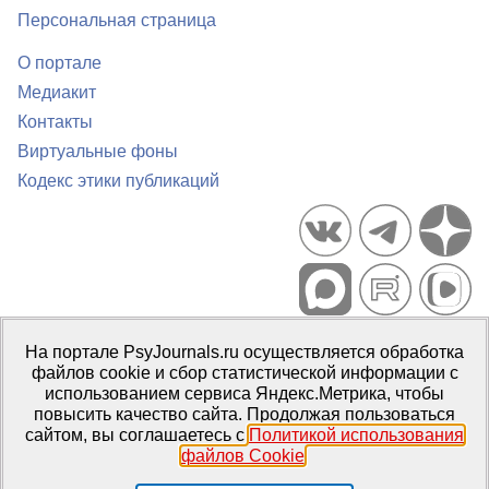
Персональная страница
О портале
Медиакит
Контакты
Виртуальные фоны
Кодекс этики публикаций
Портал психологических изданий PsyJournals.ru, 2007–2026
На портале PsyJournals.ru осуществляется обработка
Правила использования материалов
файлов cookie и сбор статистической информации с
Свидетельство регистрации СМИ
Эл № ФС77-66447 от 14 июля
использованием сервиса Яндекс.Метрика, чтобы
2016 г.
повысить качество сайта. Продолжая пользоваться
сайтом, вы соглашаетесь с
Политикой использования
Издатель:
ФГБОУ ВО МГППУ
файлов Cookie
.
Репозиторий открытого доступа