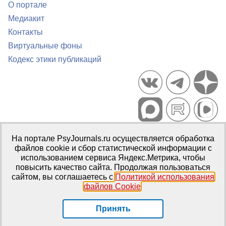
О портале
Медиакит
Контакты
Виртуальные фоны
Кодекс этики публикаций
Портал психологических изданий PsyJournals.ru, 2007–2026
На портале PsyJournals.ru осуществляется обработка
Правила использования материалов
файлов cookie и сбор статистической информации с
Свидетельство регистрации СМИ
Эл № ФС77-66447 от 14 июля
использованием сервиса Яндекс.Метрика, чтобы
2016 г.
повысить качество сайта. Продолжая пользоваться
сайтом, вы соглашаетесь с
Политикой использования
Издатель:
ФГБОУ ВО МГППУ
файлов Cookie
.
Репозиторий открытого доступа
Принять