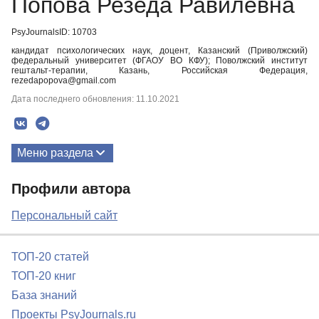
Попова Резеда Равилевна
PsyJournalsID: 10703
кандидат психологических наук, доцент, Казанский (Приволжский)
федеральный университет (ФГАОУ ВО КФУ); Поволжский институт
гештальт-терапии, Казань, Российская Федерация,
rezedapopova@gmail.com
Дата последнего обновления: 11.10.2021
Меню раздела
Публикации
Профили автора
Персональный сайт
ТОП-20 статей
ТОП-20 книг
База знаний
Проекты PsyJournals.ru