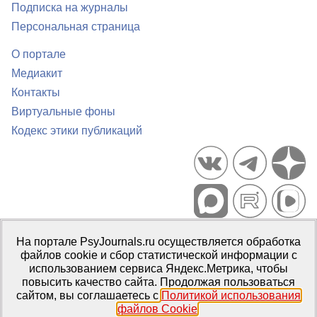
Подписка на журналы
Персональная страница
О портале
Медиакит
Контакты
Виртуальные фоны
Кодекс этики публикаций
Портал психологических изданий PsyJournals.ru, 2007–2026
На портале PsyJournals.ru осуществляется обработка
Правила использования материалов
файлов cookie и сбор статистической информации с
Свидетельство регистрации СМИ
Эл № ФС77-66447 от 14 июля
использованием сервиса Яндекс.Метрика, чтобы
2016 г.
повысить качество сайта. Продолжая пользоваться
сайтом, вы соглашаетесь с
Политикой использования
Издатель:
ФГБОУ ВО МГППУ
файлов Cookie
.